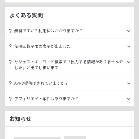
よくある質問
無料ですか？利用料はかかりますか？
ラッコキーワードは無料でご利用いただけます。
使用回数制限の表示が出ました
いきなり課金されるようなことはございませんので、安心し
てご利用ください。
無料利用の場合は一定の使用回数制限が設けられています。
サジェストキーワード検索で「出力する情報がありませんで
ラッコID（メールアドレスのみ30秒登録）にご登録いただく
した」と出てしまいます
ただ、有料プランを利用することでよりニッチなキーワード
ことで制限が緩和されます。（※制限リセットは0時）
が発掘できたり、月間検索数が取得できるので作業効率を向
データ元の検索エンジンが出していない情報である場合、ラ
上させることができます。
APIの提供はされていますか？
ご登録済みで制限に到達された場合は、有料プランのご利用
ッコキーワードでも出力することができません。
有料プランは月額
660
円よりご案内しております。
をご検討ください。
多くの検索エンジンではアダルト系など、一部キーワードの
スタンダートプラン以上でご利用いただけます。
アフィリエイト案件はありますか？
サジェスト情報を出さない仕様になっております。
詳細は
ラッコキーワードAPIドキュメント
をご確認くださ
い。
ラッコIDアフィリエイトにて、「ラッコキーワード」のアフ
今後はサジェスト以外のキーワード取得手段も有料プランに
ィリエイト案件をお取り扱いいたしております。
お知らせ
て提供してまいりますので、そちらにて対応できる見通しで
無料のユーザー登録、利用開始（初回ログイン）と有料プラ
ございます。
ンのご契約により、成果が発生いたします。
※ラッコIDの重複登録と思われる場合は、成果が発生いたし