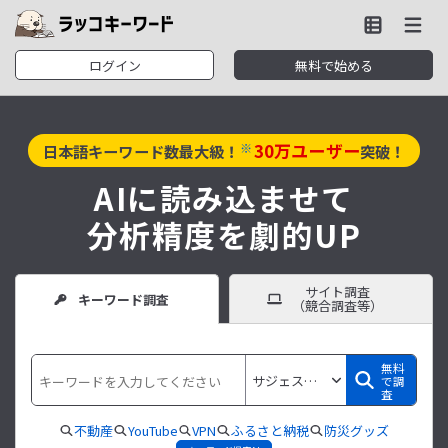
ログイン
無料で始める
30
万ユーザー
※
日本語キーワード数最大級！
突破！
AIに読み込ませて
分析精度を劇的UP
サイト調査
キーワード調査
（競合調査等）
無料
で調
査
不動産
YouTube
VPN
ふるさと納税
防災グッズ