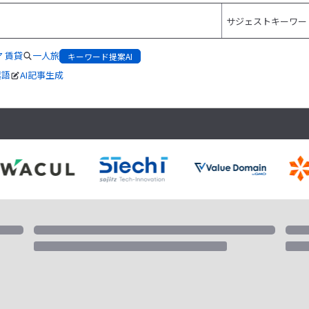
 賃貸
一人旅
キーワード提案AI
起語
AI記事生成