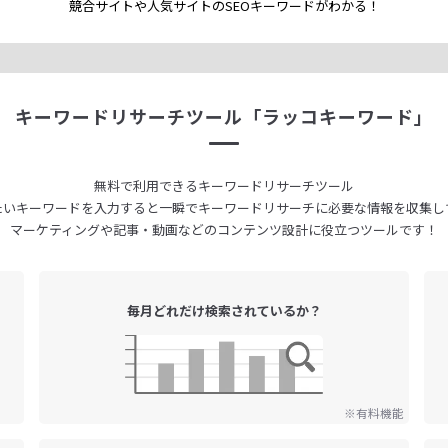
競合サイトや人気サイトのSEOキーワードが
わかる！
キーワードリサーチツール
「ラッコキーワード」
無料で利用できる
キーワードリサーチツール
たいキーワードを入力すると
一瞬でキーワードリサーチに
必要な情報を収集し
マーケティングや記事・動画などの
コンテンツ設計に役立つツールです！
毎月どれだけ
検索されているか？
※有料機能