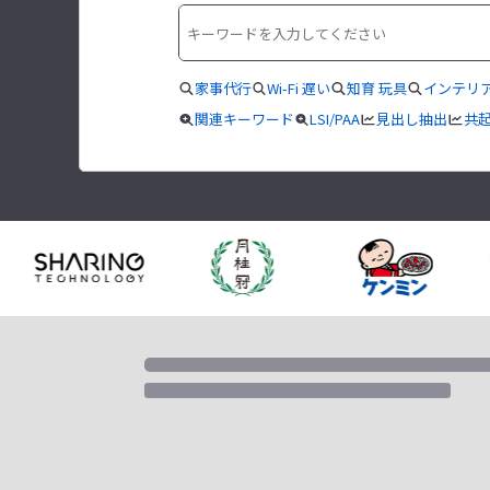
家事代行
Wi-Fi 遅い
知育 玩具
インテリア
関連キーワード
LSI/PAA
見出し抽出
共