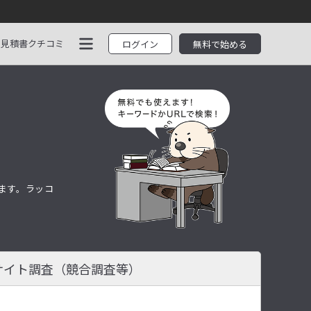
見積書
クチコミ
ログイン
無料で始める
します。ラッコ
サイト調査
（競合調査等）