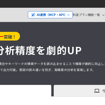
料金プラン
機能一覧
AI連携（MCP・API）
ー
突破！
分析精度を劇的UP
分析は、競合やキーワードの検索データを読み込ませることで精度が劇的に向上
タ）で出力可能。意図の読み違いを防ぎ、高精度の分析を実現します。
査