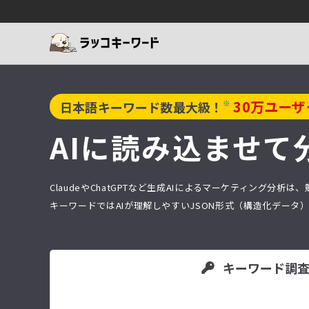
30
万ユーザ
※
日本語キーワード数最大級！
AIに読み込ませて
ClaudeやChatGPTなど生成AIによるマーケティング
キーワードではAIが理解しやすいJSON形式（構造化デー
キーワード調