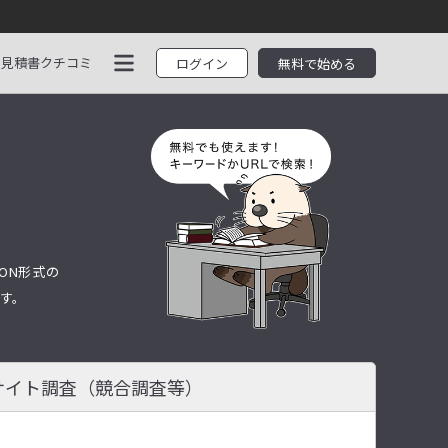
見積書
クチコミ
ログイン
無料で始める
ON形式の
す。
サイト調査
（競合調査等）