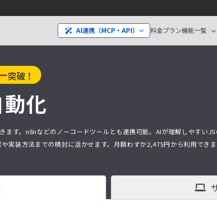
料金プラン
機能一覧
AI連携（MCP・API）
ー
突破！
自動化
きます。n8nなどのノーコードツールとも連携可能。AIが理解しやすいJS
で、提案や実装方法までの検討に活かせます。月額わずか
2,475
円から利用できま
査