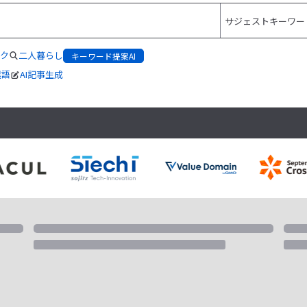
ク
二人暮らし
キーワード提案AI
起語
AI記事生成