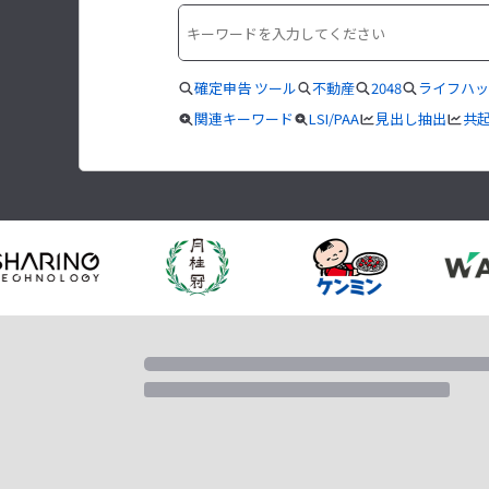
確定申告 ツール
不動産
2048
ライフハッ
関連キーワード
LSI/PAA
見出し抽出
共