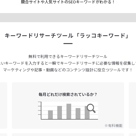
競合サイトや人気サイトのSEOキーワードが
わかる！
キーワードリサーチツール
「ラッコキーワード」
無料で利用できる
キーワードリサーチツール
たいキーワードを入力すると
一瞬でキーワードリサーチに
必要な情報を収集し
マーケティングや記事・動画などの
コンテンツ設計に役立つツールです！
毎月どれだけ
検索されているか？
※有料機能