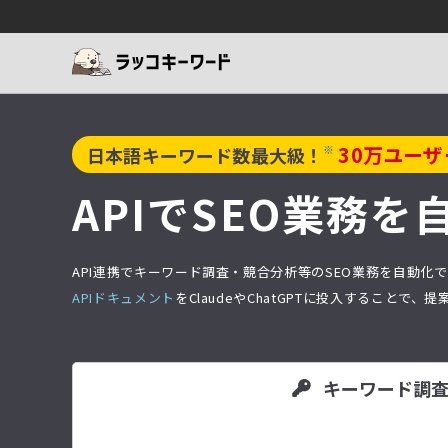
30
万ユーザ
※
日本語キーワード数最大級！
APIでSEO業務を
API連携でキーワード調査・競合分析等のSEO業務を自動化で
APIドキュメント
をClaudeやChatGPTに投入すること
キーワード調