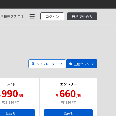
見積書
クチコミ
ログイン
無料で始める
シミュレーター
上位プラン
ライト
エントリー
990
660
¥
¥
/月
/月
¥11,880 /年
¥7,920 /年
始める
始める