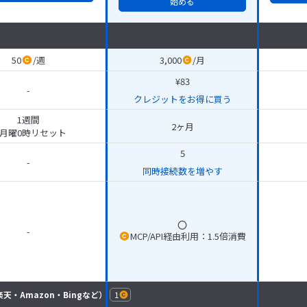
始める
50
/
週
3,000
/
月
¥83
-
クレジットをお得に買う
1週間
2ヶ月
月曜0時リセット
5
-
同時接続数を増やす
-
MCP/API経由利用：1.5倍消費
・楽天・Amazon・Bingなど）
1