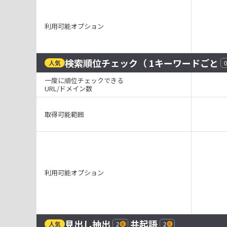
利用可能オプション
検索順位チェック
（ 1キーワードごと
人気
0
一度に順位チェックできる
URL/ドメイン数
取得可能範囲
利用可能オプション
見出し抽出
共起語
人気
2
2