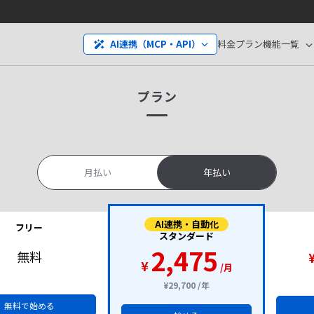
料金プラン
機能一覧
AI連携（MCP・API）
プラン
月払い
年払い
AI連携・自動化
フリー
スタンダード
2,475
無料
¥
/月
¥29,700 /年
無料で始める