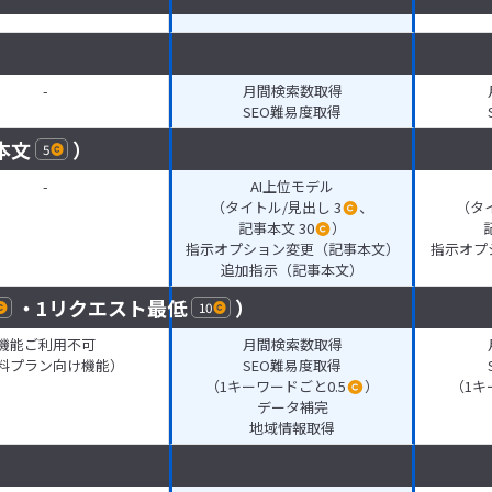
-
月間検索数取得
SEO難易度取得
本文
）
5
-
AI上位モデル
（タイトル/見出し 3
、
（タイ
記事本文 30
）
指示オプション変更（記事本文）
指示オプ
追加指示（記事本文）
・1リクエスト最低
）
10
機能ご利用不可
月間検索数取得
料プラン向け機能）
SEO難易度取得
（1キーワードごと0.5
）
（1キ
データ補完
地域情報取得