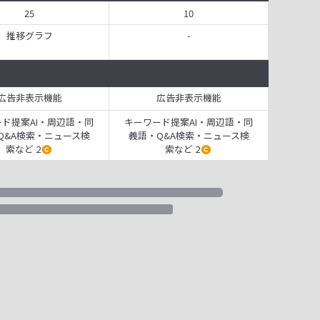
25
10
推移グラフ
-
広告非表示機能
広告非表示機能
ド提案AI・周辺語・同
キーワード提案AI・周辺語・同
Q&A検索・ニュース検
義語・Q&A検索・ニュース検
索など 2
索など 2