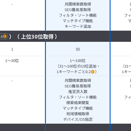
-
月間検索数取得
SEO難易度取得
フィルタ・ソート機能
フ
マッチタイプ機能
キーワード追加
）（ 上位30位取得 ）
.6
1
50
1～30位
1～100位
（31～100位の10位追加・
（31
1キーワードごと0.2
）
1キ
-
月間検索数取得
SEO難易度取得
推定流入数
フィルタ・ソート機能
フ
検索結果閲覧
マッチタイプ機能
地域情報取得
デバイス/OS指定