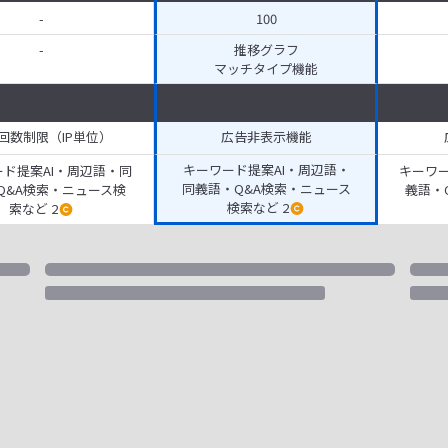
-
100
-
推移グラフ
マッチタイプ機能
回数制限（IP単位）
広告非表示機能
キーワード提案AI・周辺語・
ド提案AI・周辺語・同
キーワー
同義語・Q&A検索・ニュース
Q&A検索・ニュース検
義語・
検索など 2
索など 2