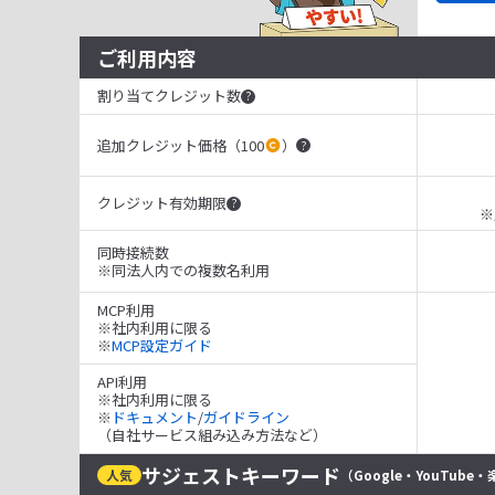
ご利用内容
割り当てクレジット数
?
追加クレジット価格（100
）
?
クレジット有効期限
?
※
同時接続数
※同法人内での複数名利用
MCP利用
※社内利用に限る
※
MCP設定ガイド
API利用
※社内利用に限る
※
ドキュメント
/
ガイドライン
（自社サービス組み込み方法など）
サジェストキーワード
人気
（Google・YouTube