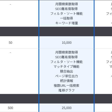
-
月間検索数取得
SEO難易度取得
フィルタ・ソート機能
フ
一括取得
キーワード増量
50
10,000
-
月間検索数取得
SEO難易度取得
フィルタ・ソート機能
フ
マッチタイプ機能
競合抽出
ページ単位出力
統計情報
複数URL一括検索
推移グラフ
500
25,000