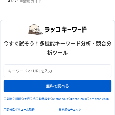
TAGS :
活用ガイド
今すぐ試そう！多機能キーワード分析・競合分
析ツール
無料で調べる
副業
睡眠
美容
猫
動画編集
e-stat.go.jp
kantei.go.jp
amazon.co.jp
月間検索ボリューム取得
検索順位チェック