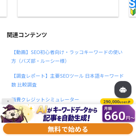
関連コンテンツ
【動画】SEO初心者向け・ラッコキーワードの使い
方（バズ部・ルーシー様）
【調査レポート】主要SEOツール 日本語キーワード
数 比較調査
消費クレジットシミュレーター
290,000
user🎉
×
【中級者向け】キーワード選定：勝てるSEOキーワ
ードの抽出方法
無料で始める