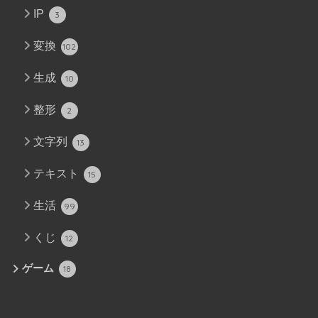
IP
3
変換
102
生成
10
整形
2
文字列
13
テキスト
15
生活
99
くじ
12
ゲーム
18