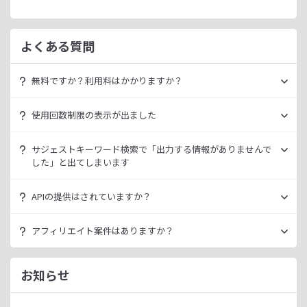
よくある質問
無料ですか？利用料はかかりますか？
ラッコキーワードは無料でご利用いただけます。
使用回数制限の表示が出ました
いきなり課金されるようなことはございませんので、安心し
てご利用ください。
無料利用の場合は一定の使用回数制限が設けられています。
サジェストキーワード検索で「出力する情報がありませんで
ラッコID（メールアドレスのみ30秒登録）にご登録いただく
した」と出てしまいます
ただ、有料プランを利用することでよりニッチなキーワード
ことで制限が緩和されます。（※制限リセットは0時）
が発掘できたり、月間検索数が取得できるので作業効率を向
データ元の検索エンジンが出していない情報である場合、ラ
上させることができます。
APIの提供はされていますか？
ご登録済みで制限に到達された場合は、有料プランのご利用
ッコキーワードでも出力することができません。
有料プランは月額
660
円よりご案内しております。
をご検討ください。
多くの検索エンジンではアダルト系など、一部キーワードの
スタンダートプラン以上でご利用いただけます。
アフィリエイト案件はありますか？
サジェスト情報を出さない仕様になっております。
詳細は
ラッコキーワードAPIドキュメント
をご確認くださ
い。
ラッコIDアフィリエイトにて、「ラッコキーワード」のアフ
今後はサジェスト以外のキーワード取得手段も有料プランに
ィリエイト案件をお取り扱いいたしております。
お知らせ
て提供してまいりますので、そちらにて対応できる見通しで
無料のユーザー登録、利用開始（初回ログイン）と有料プラ
ございます。
ンのご契約により、成果が発生いたします。