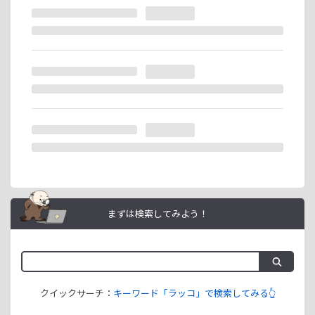
※ラッコIDの重複登録と思われる場合は、成果が発生いたし
ません。
ラッコIDアフィリエイトは、「ユーザー情報」「銀行口座情
報」をご登録いただくことで即日ご利用開始いただけます。
まずは検索してみよう！
クイックサーチ：
キーワード「ラッコ」で検索してみる👆