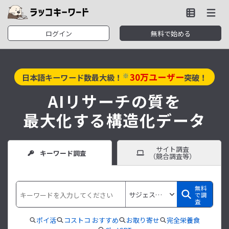
ログイン
無料で始める
30
万ユーザー
※
日本語キーワード数最大級！
突破！
AIリサーチの質を
最大化する構造化データ
サイト調査
キーワード調査
（競合調査等）
無料
で調
査
ポイ活
コストコ おすすめ
お取り寄せ
完全栄養食