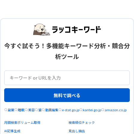
今すぐ試そう！多機能キーワード分析・競合分
析ツール
無料で調べる
副業
睡眠
美容
猫
動画編集
e-stat.go.jp
kantei.go.jp
amazon.co.jp
月間検索ボリューム取得
検索順位チェック
AI記事生成
見出し抽出