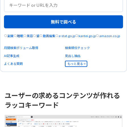
無料で調べる
副業
睡眠
美容
猫
動画編集
e-stat.go.jp
kantei.go.jp
amazon.co.jp
月間検索ボリューム取得
検索順位チェック
AI記事生成
見出し抽出
よくある質問
もっと見る
ユーザーの求めるコンテンツが作れる
ラッコキーワード