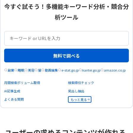
今すぐ試そう！多機能キーワード分析・競合分
析ツール
無料で調べる
副業
睡眠
美容
猫
動画編集
e-stat.go.jp
kantei.go.jp
amazon.co.jp
月間検索ボリューム取得
検索順位チェック
AI記事生成
見出し抽出
よくある質問
もっと見る
ユーザーの求めるコンテンツが作れる