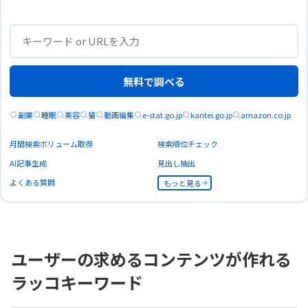
無料で調べる
副業
睡眠
美容
猫
動画編集
e-stat.go.jp
kantei.go.jp
amazon.co.jp
月間検索ボリューム取得
検索順位チェック
AI記事生成
見出し抽出
よくある質問
もっと見る
ユーザーの求めるコンテンツが作れる
ラッコキーワード