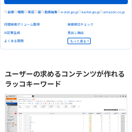
副業
睡眠
美容
猫
動画編集
e-stat.go.jp
kantei.go.jp
amazon.co.jp
月間検索ボリューム取得
検索順位チェック
AI記事生成
見出し抽出
よくある質問
もっと見る
ユーザーの求めるコンテンツが作れる
ラッコキーワード