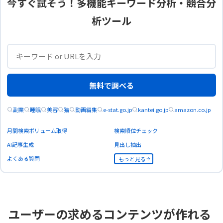
今すぐ試そう！多機能キーワード分析・競合分
析ツール
無料で調べる
副業
睡眠
美容
猫
動画編集
e-stat.go.jp
kantei.go.jp
amazon.co.jp
月間検索ボリューム取得
検索順位チェック
AI記事生成
見出し抽出
よくある質問
もっと見る
ユーザーの求めるコンテンツが作れる