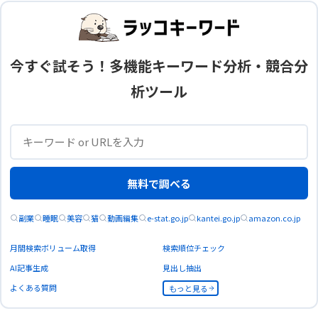
今すぐ試そう！多機能キーワード分析・競合分
析ツール
無料で調べる
副業
睡眠
美容
猫
動画編集
e-stat.go.jp
kantei.go.jp
amazon.co.jp
月間検索ボリューム取得
検索順位チェック
AI記事生成
見出し抽出
よくある質問
もっと見る