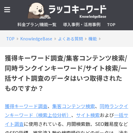
料金プラン/機能一覧
導入事例・活用事例
TOP
TOP
KnowledgeBase
よくある質問
機能
獲得キーワード調査/集客コンテンツ検索/
同時ランクインキーワード/サイト検索/一
括サイト調査のデータはいつ取得された
ものですか？
獲得キーワード調査
、
集客コンテンツ検索
、
同時ランクイ
ンキーワード（検索上位分析）
、
サイト検索
および
一括サ
イト調査
に使用されている、月間検索数、SEO難易度など
のSEO指標、推定流入数や検索順位などのデータは、過去