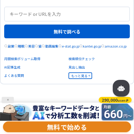
無料で調べる
副業
睡眠
美容
猫
動画編集
e-stat.go.jp
kantei.go.jp
amazon.co.jp
月間検索ボリューム取得
検索順位チェック
AI記事生成
見出し抽出
よくある質問
もっと見る
290,000
user🎉
×
ユーザーの求めるコンテンツが作れる
ラッコキーワード
無料で始める