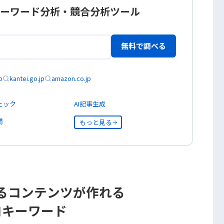
ーワード分析・競合分析ツール
無料で調べる
p
kantei.go.jp
amazon.co.jp
ェック
AI記事生成
問
もっと見る
るコンテンツが作れる
コキーワード