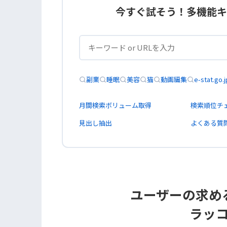
今すぐ試そう！多機能キ
副業
睡眠
美容
猫
動画編集
e-stat.go.j
月間検索ボリューム取得
検索順位チ
見出し抽出
よくある質
ユーザーの求め
ラッ