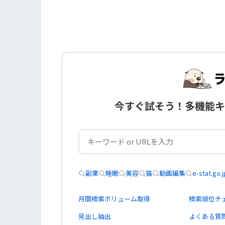
今すぐ試そう！多機能キ
副業
睡眠
美容
猫
動画編集
e-stat.go.j
月間検索ボリューム取得
検索順位チ
見出し抽出
よくある質