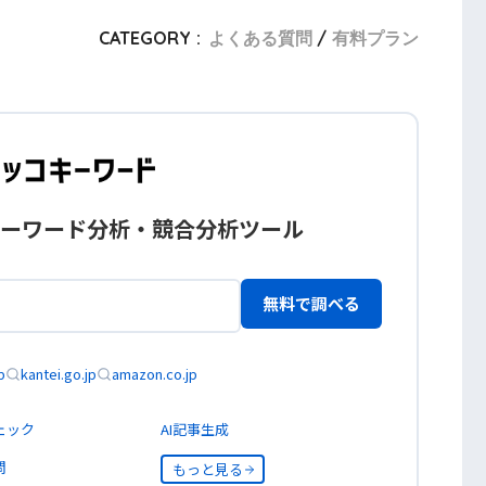
CATEGORY :
よくある質問
有料プラン
ーワード分析・競合分析ツール
無料で調べる
p
kantei.go.jp
amazon.co.jp
ェック
AI記事生成
問
もっと見る