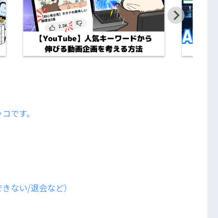
ッコです。
きない/退会など）
？