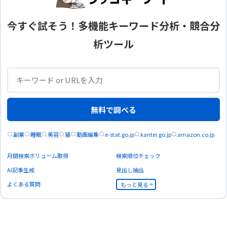
今すぐ試そう！多機能キーワード分析・競合分
析ツール
無料で調べる
副業
睡眠
美容
猫
動画編集
e-stat.go.jp
kantei.go.jp
amazon.co.jp
月間検索ボリューム取得
検索順位チェック
AI記事生成
見出し抽出
よくある質問
もっと見る