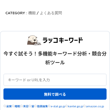
CATEGORY :
機能
よくある質問
今すぐ試そう！多機能キーワード分析・競合分
析ツール
無料で調べる
副業
睡眠
美容
猫
動画編集
e-stat.go.jp
kantei.go.jp
amazon.co.jp