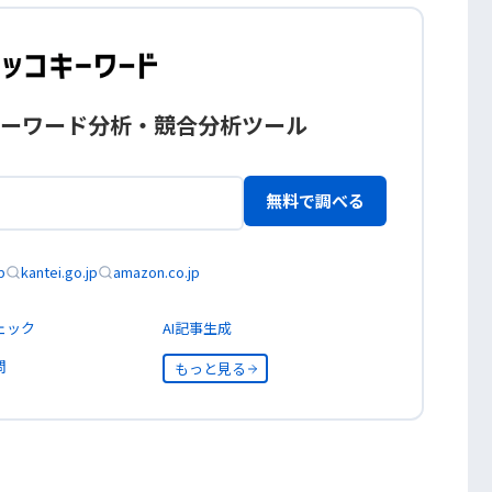
ーワード分析・競合分析ツール
無料で調べる
p
kantei.go.jp
amazon.co.jp
ェック
AI記事生成
問
もっと見る