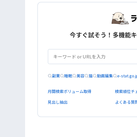
今すぐ試そう！多機能キ
副業
睡眠
美容
猫
動画編集
e-stat.go.j
月間検索ボリューム取得
検索順位チ
見出し抽出
よくある質