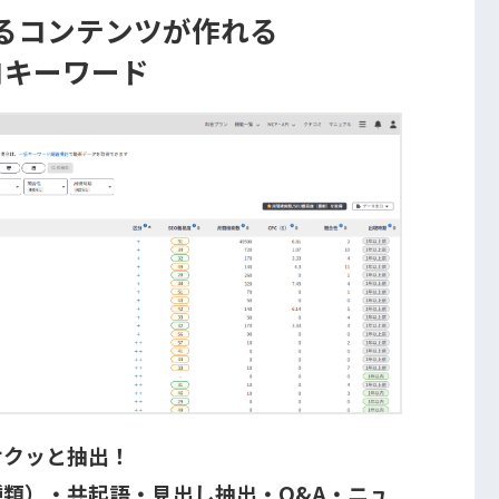
るコンテンツが作れる
コキーワード
サクッと抽出！
類）・共起語・見出し抽出・Q&A・ニュ