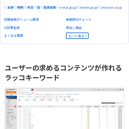
副業
睡眠
美容
猫
動画編集
e-stat.go.jp
kantei.go.jp
amazon.co.jp
月間検索ボリューム取得
検索順位チェック
AI記事生成
見出し抽出
よくある質問
もっと見る
ユーザーの求めるコンテンツが作れる
ラッコキーワード