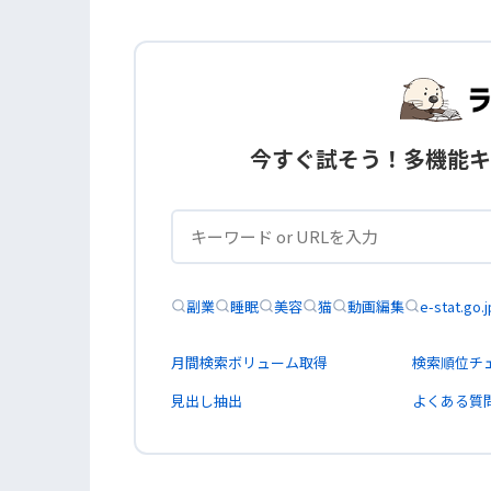
今すぐ試そう！多機能キ
副業
睡眠
美容
猫
動画編集
e-stat.go.j
月間検索ボリューム取得
検索順位チ
見出し抽出
よくある質