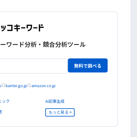
ーワード分析・競合分析ツール
無料で調べる
p
kantei.go.jp
amazon.co.jp
ェック
AI記事生成
問
もっと見る