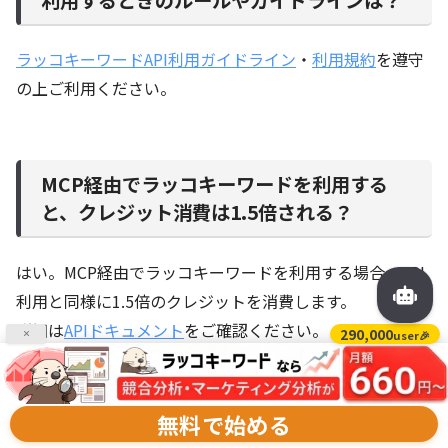
ラッコキーワードAPI利用ガイドライン
・
利用規約
を遵守
の上ご利用ください。
MCP経由でラッコキーワードを利用する
と、クレジット消費は1.5倍される？
はい。MCP経由でラッコキーワードを利用する場合、API
利用と同様に1.5倍のクレジットを消費します。
詳細は
APIドキュメント
をご確認ください。
290,000
user🎉
×
無料で始める
Claude Desktop以外でも使えますか？