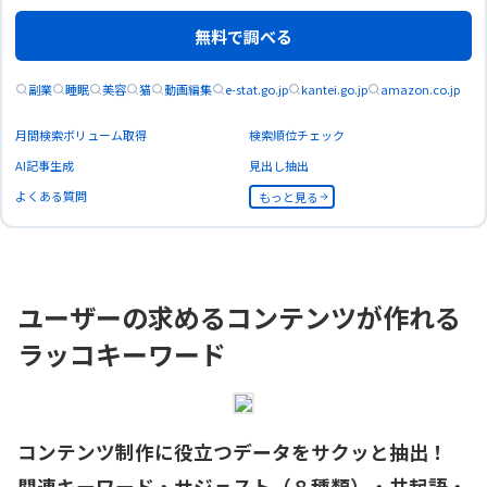
無料で調べる
副業
睡眠
美容
猫
動画編集
e-stat.go.jp
kantei.go.jp
amazon.co.jp
月間検索ボリューム取得
検索順位チェック
AI記事生成
見出し抽出
よくある質問
もっと見る
ユーザーの求めるコンテンツが作れる
ラッコキーワード
コンテンツ制作に役立つデータをサクッと抽出！
関連キーワード・サジェスト（８種類）・共起語・