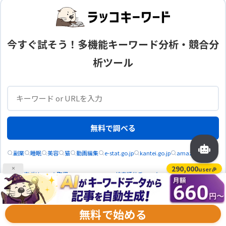
今すぐ試そう！多機能キーワード分析・競合分
析ツール
無料で調べる
副業
睡眠
美容
猫
動画編集
e-stat.go.jp
kantei.go.jp
amazon.co.jp
290,000
user🎉
×
月間検索ボリューム取得
検索順位チェック
AI記事生成
見出し抽出
よくある質問
もっと見る
無料で始める