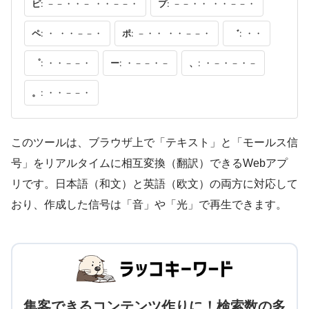
ピ
: －－・・－ ・・－－・
プ
: －－・・ ・・－－・
ペ
: ・ ・・－－・
ポ
: －・・ ・・－－・
゛
: ・・
゜
: ・・－－・
ー
: ・－－・－
、
: ・－・－・－
。
: ・・－－・
このツールは、ブラウザ上で「テキスト」と「モールス信
号」をリアルタイムに相互変換（翻訳）できるWebアプ
リです。日本語（和文）と英語（欧文）の両方に対応して
おり、作成した信号は「音」や「光」で再生できます。
集客できるコンテンツ作りに！検索数の多