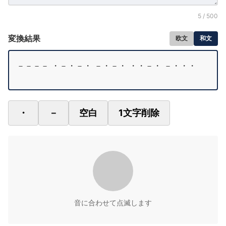
5
/ 500
変換結果
欧文
和文
－－－－ ・－・－・ －・－・ ・・－・ －・・・
・
－
空白
1文字削除
音に合わせて点滅します