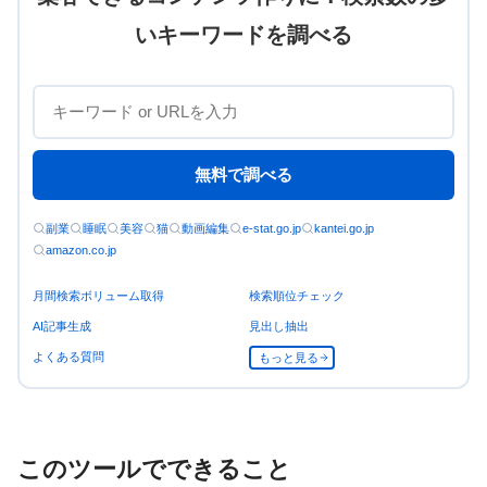
いキーワードを調べる
無料で調べる
副業
睡眠
美容
猫
動画編集
e-stat.go.jp
kantei.go.jp
amazon.co.jp
月間検索ボリューム取得
検索順位チェック
AI記事生成
見出し抽出
よくある質問
もっと見る
このツールでできること