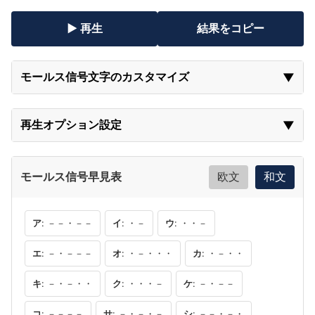
▶ 再生
結果をコピー
モールス信号文字のカスタマイズ
▼
再生オプション設定
▼
欧文
和文
モールス信号早見表
ア
: －－・－－
イ
: ・－
ウ
: ・・－
エ
: －・－－－
オ
: ・－・・・
カ
: ・－・・
キ
: －・－・・
ク
: ・・・－
ケ
: －・－－
コ
: －－－－
サ
: －・－・－
シ
: －－・－・