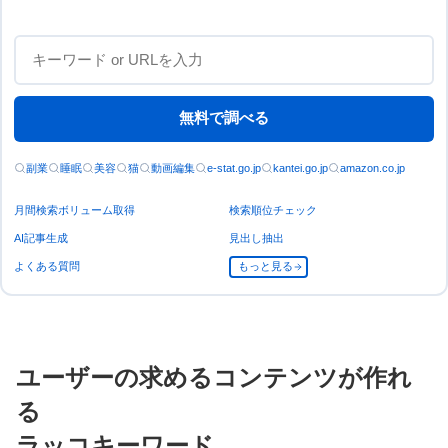
無料で調べる
副業
睡眠
美容
猫
動画編集
e-stat.go.jp
kantei.go.jp
amazon.co.jp
月間検索ボリューム取得
検索順位チェック
AI記事生成
見出し抽出
よくある質問
もっと見る
ユーザーの求めるコンテンツが作れ
る
ラッコキーワード