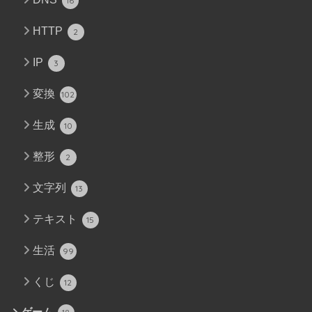
16
HTTP
2
IP
3
変換
102
生成
10
整形
2
文字列
13
テキスト
15
生活
99
くじ
12