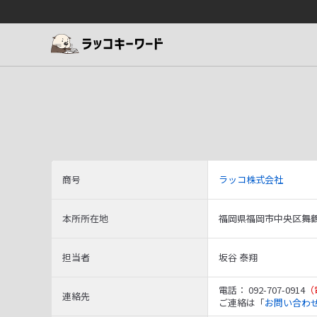
商号
ラッコ株式会社
本所所在地
福岡県福岡市中央区舞鶴3
担当者
坂谷 泰翔
電話： 092-707-0914
（
連絡先
ご連絡は「
お問い合わ