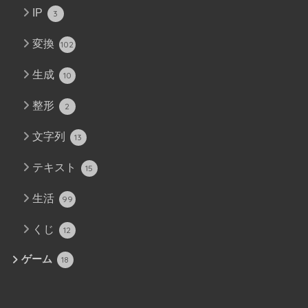
IP
3
変換
102
生成
10
整形
2
文字列
13
テキスト
15
生活
99
くじ
12
ゲーム
18