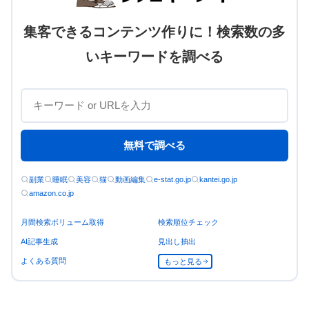
集客できるコンテンツ作りに！検索数の多
いキーワードを調べる
無料で調べる
副業
睡眠
美容
猫
動画編集
e-stat.go.jp
kantei.go.jp
amazon.co.jp
月間検索ボリューム取得
検索順位チェック
AI記事生成
見出し抽出
よくある質問
もっと見る