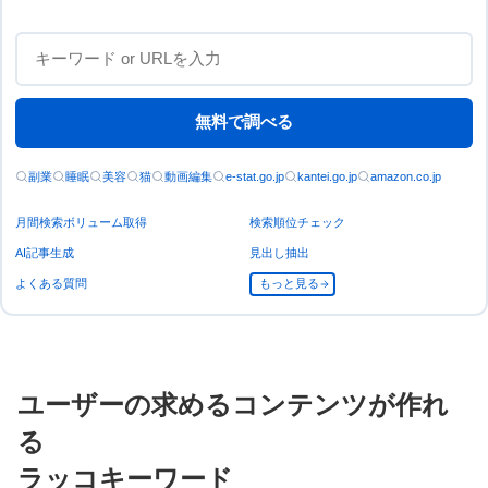
無料で調べる
副業
睡眠
美容
猫
動画編集
e-stat.go.jp
kantei.go.jp
amazon.co.jp
月間検索ボリューム取得
検索順位チェック
AI記事生成
見出し抽出
よくある質問
もっと見る
ユーザーの求めるコンテンツが作れ
る
ラッコキーワード