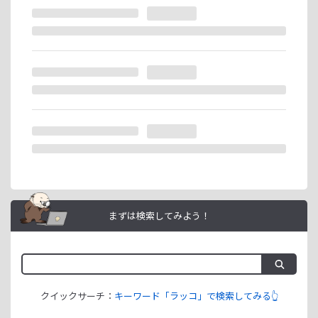
※ラッコIDの重複登録と思われる場合は、成果が発生いたし
ません。
ラッコIDアフィリエイトは、「ユーザー情報」「銀行口座情
報」をご登録いただくことで即日ご利用開始いただけます。
まずは検索してみよう！
クイックサーチ：
キーワード「ラッコ」で検索してみる👆