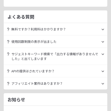
よくある質問
無料ですか？利用料はかかりますか？
ラッコキーワードは無料でご利用いただけます。
使用回数制限の表示が出ました
いきなり課金されるようなことはございませんので、安心し
てご利用ください。
無料利用の場合は一定の使用回数制限が設けられています。
サジェストキーワード検索で「出力する情報がありませんで
ラッコID（メールアドレスのみ30秒登録）にご登録いただく
した」と出てしまいます
ただ、有料プランを利用することでよりニッチなキーワード
ことで制限が緩和されます。（※制限リセットは0時）
が発掘できたり、月間検索数が取得できるので作業効率を向
データ元の検索エンジンが出していない情報である場合、ラ
上させることができます。
APIの提供はされていますか？
ご登録済みで制限に到達された場合は、有料プランのご利用
ッコキーワードでも出力することができません。
有料プランは月額
660
円よりご案内しております。
をご検討ください。
多くの検索エンジンではアダルト系など、一部キーワードの
スタンダートプラン以上でご利用いただけます。
アフィリエイト案件はありますか？
サジェスト情報を出さない仕様になっております。
詳細は
ラッコキーワードAPIドキュメント
をご確認くださ
い。
ラッコIDアフィリエイトにて、「ラッコキーワード」のアフ
今後はサジェスト以外のキーワード取得手段も有料プランに
ィリエイト案件をお取り扱いいたしております。
お知らせ
て提供してまいりますので、そちらにて対応できる見通しで
無料のユーザー登録、利用開始（初回ログイン）と有料プラ
ございます。
ンのご契約により、成果が発生いたします。