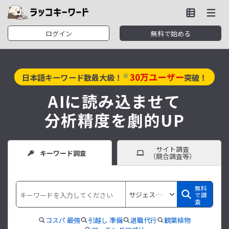
ログイン
無料で始める
30
万ユーザー
※
日本語キーワード数最大級！
突破！
AIに読み込ませて
分析精度を劇的UP
サイト調査
キーワード調査
（競合調査等）
無料
で調
査
コスパ 最強
引越し 準備
退職代行
観葉植物