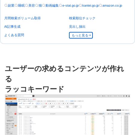
副業
睡眠
美容
猫
動画編集
e-stat.go.jp
kantei.go.jp
amazon.co.jp
月間検索ボリューム取得
検索順位チェック
AI記事生成
見出し抽出
よくある質問
もっと見る
ユーザーの求めるコンテンツが作れ
る
ラッコキーワード