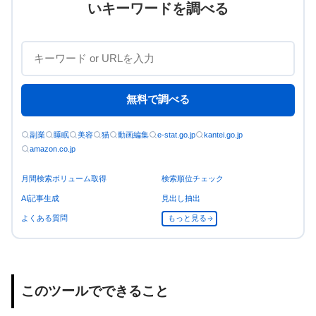
いキーワードを調べる
無料で調べる
副業
睡眠
美容
猫
動画編集
e-stat.go.jp
kantei.go.jp
amazon.co.jp
月間検索ボリューム取得
検索順位チェック
AI記事生成
見出し抽出
よくある質問
もっと見る
このツールでできること