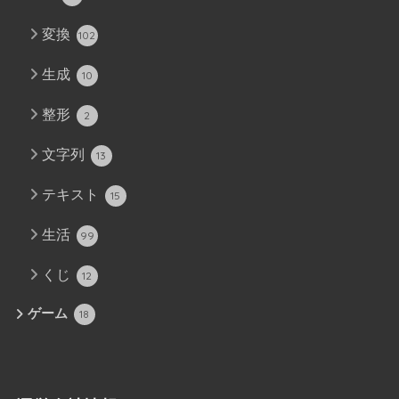
変換
102
生成
10
整形
2
文字列
13
テキスト
15
生活
99
くじ
12
ゲーム
18