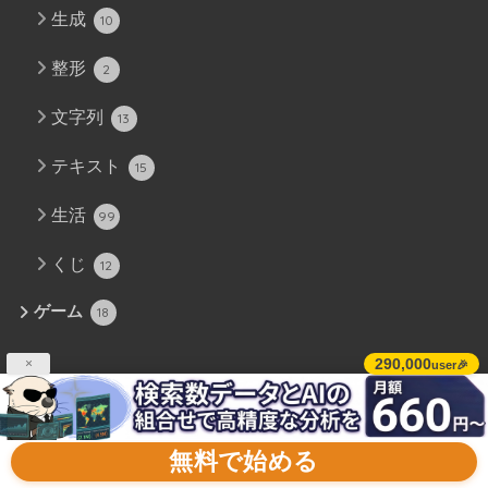
生成
10
整形
2
文字列
13
テキスト
15
生活
99
くじ
12
ゲーム
18
290,000
×
user🎉
運営会社情報
無料で始める