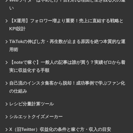
Webライターはやめとけ？言われる理由と生き残る人の違
い
【X運用】フォロワー増より重要！売上に直結する戦略と
KPI設計
TikTokの伸ばし方・再生数が止まる原因を絶つ本質的な運
用術
【noteで稼ぐ】一般人の記事は誰が買う？実績ゼロから着
実に収益化する手順
自己流のインスタ集客から脱却！成功事例で学ぶファン化
の仕組み
レシピ分量計算ツール
シルエットクイズメーカー
X（旧Twitter）収益化の条件と稼ぐ方・収入の目安