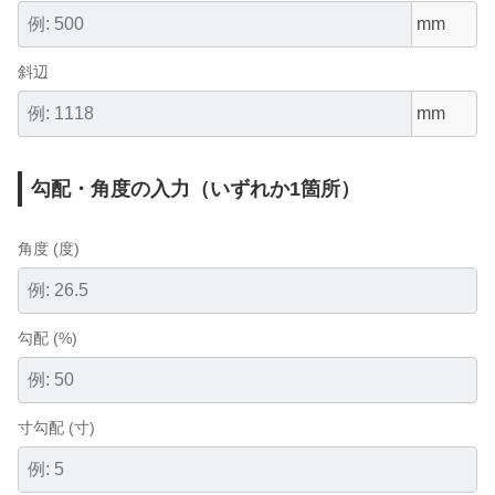
斜辺
勾配・角度の入力（いずれか1箇所）
角度 (度)
勾配 (%)
寸勾配 (寸)