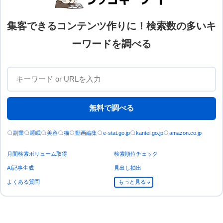
集客できるコンテンツ作りに！検索数の多いキ
ーワードを調べる
無料で調べる
副業
睡眠
美容
猫
動画編集
e-stat.go.jp
kantei.go.jp
amazon.co.jp
月間検索ボリューム取得
検索順位チェック
AI記事生成
見出し抽出
よくある質問
もっと見る