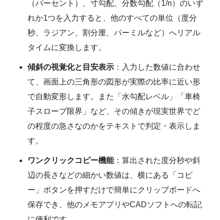
（パーセント）、寸勾配、分数勾配（1/n）のいず
れか1つを入力すると、他のすべての単位（度分
秒、ラジアン、割分厘、パーミルなど）へリアル
タイムに変換します。
傾斜の視覚化と目安表示
：入力した数値に合わせ
て、画面上の三角形の図形が実際の比率に近い形
で自動変形します。また「水勾配レベル」「車椅
子スロープ限界」など、その傾きが現実世界でど
の程度の急さなのかをテキストで判定・表示しま
す。
ワンクリックコピー機能
：算出された度分秒や斜
辺の長さなどの細かい数値は、横にある「コピ
ー」ボタンを押すだけで簡単にクリップボードへ
保存でき、他のメモアプリやCADソフトへの転記
に便利です。