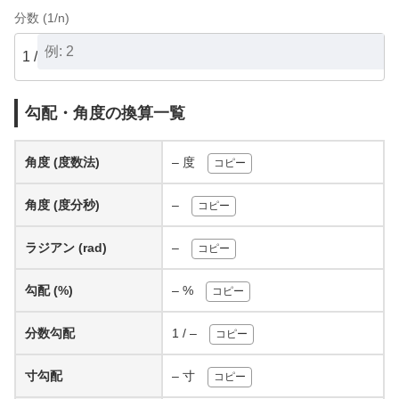
分数 (1/n)
1 /
勾配・角度の換算一覧
角度 (度数法)
–
度
コピー
角度 (度分秒)
–
コピー
ラジアン (rad)
–
コピー
勾配 (%)
–
%
コピー
分数勾配
1 /
–
コピー
寸勾配
–
寸
コピー