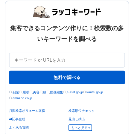
集客できるコンテンツ作りに！検索数の多
いキーワードを調べる
無料で調べる
副業
睡眠
美容
猫
動画編集
e-stat.go.jp
kantei.go.jp
amazon.co.jp
月間検索ボリューム取得
検索順位チェック
AI記事生成
見出し抽出
よくある質問
もっと見る