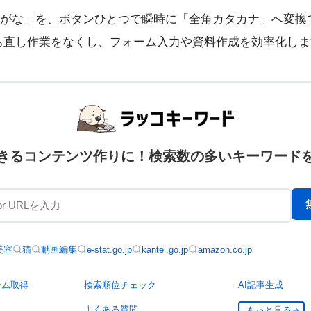
がな」を、ボタンひとつで瞬時に「全角カタカナ」へ変換
ち直し作業をなくし、フォーム入力や資料作成を効率化しま
きるコンテンツ作りに！検索数の多いキーワード
美容
猫
動画編集
e-stat.go.jp
kantei.go.jp
amazon.co.jp
ーム取得
検索順位チェック
AI記事生成
よくある質問
もっと見る