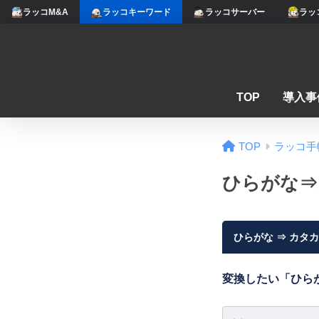
ラッコM&A
ラッコキーワード
ラッコサーバー
ラッ
TOP
導入事
TOP
ラッコ手
ひらがな⇒
ひらがな ⇒ カタ
変換したい「ひら