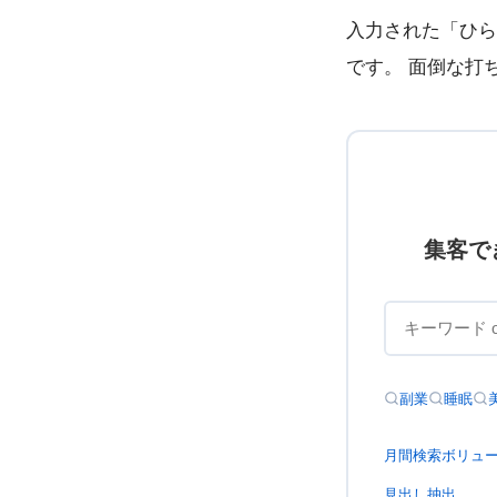
入力された「ひら
です。 面倒な打
集客で
副業
睡眠
月間検索ボリュ
見出し抽出