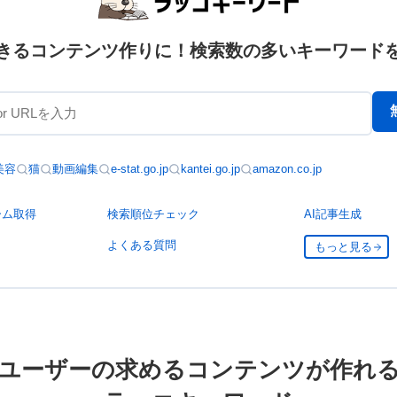
きるコンテンツ作りに！検索数の多いキーワード
美容
猫
動画編集
e-stat.go.jp
kantei.go.jp
amazon.co.jp
ーム取得
検索順位チェック
AI記事生成
よくある質問
もっと見る
ユーザーの求めるコンテンツが作れ