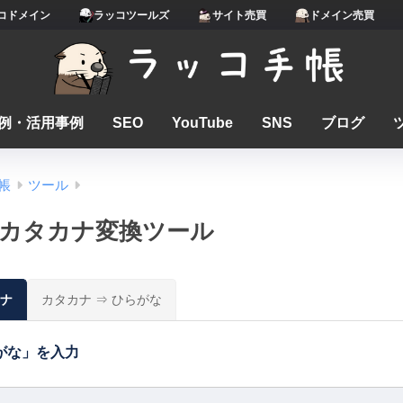
コドメイン
ラッコツールズ
サイト売買
ドメイン売買
例・活用事例
SEO
YouTube
SNS
ブログ
帳
ツール
カタカナ変換ツール
カナ
カタカナ ⇒ ひらがな
がな」を入力