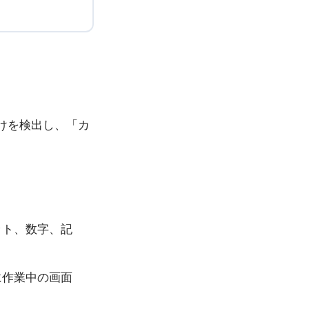
けを検出し、「カ
ット、数字、記
に作業中の画面