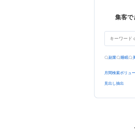
集客で
副業
睡眠
月間検索ボリュ
見出し抽出