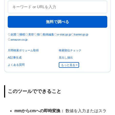
無料で調べる
副業
睡眠
美容
猫
動画編集
e-stat.go.jp
kantei.go.jp
amazon.co.jp
月間検索ボリューム取得
検索順位チェック
AI記事生成
見出し抽出
よくある質問
もっと見る
このツールでできること
mmからcmへの即時変換：
数値を入力またはスラ