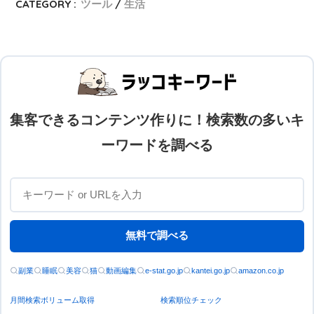
CATEGORY :
ツール
生活
集客できるコンテンツ作りに！検索数の多いキ
ーワードを調べる
無料で調べる
副業
睡眠
美容
猫
動画編集
e-stat.go.jp
kantei.go.jp
amazon.co.jp
月間検索ボリューム取得
検索順位チェック