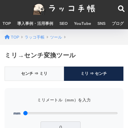
TOP
導入事例・活用事例
SEO
YouTube
SNS
ブログ
TOP
ラッコ手帳
ツール
ミリ→センチ変換ツール
センチ ⇒ ミリ
ミリ ⇒ センチ
ミリメートル（mm）を入力
mm