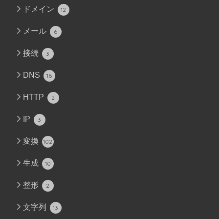
ドメイン
12
メール
6
接続
3
DNS
16
HTTP
2
IP
3
変換
102
生成
10
整形
2
文字列
13