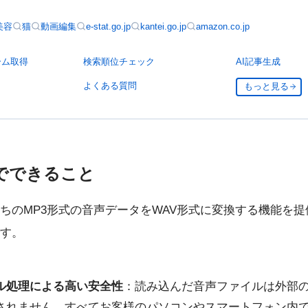
美容
猫
動画編集
e-stat.go.jp
kantei.go.jp
amazon.co.jp
ーム取得
検索順位チェック
AI記事生成
よくある質問
もっと見る
でできること
ちのMP3形式の音声データをWAV形式に変換する機能を
す。
ル処理による高い安全性
：読み込んだ音声ファイルは外部
されません。すべてお客様のパソコンやスマートフォン内