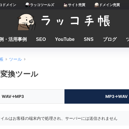
コドメイン
ラッコツールズ
サイト売買
ドメイン売買
例・活用事例
SEO
YouTube
SNS
ブログ
帳
ツール
V変換ツール
WAV→MP3
MP3→WAV
ァイルはお客様の端末内で処理され、サーバーには送信されません