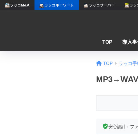
ラッコM&A
ラッコキーワード
ラッコサーバー
ラッ
TOP
導入事
TOP
ラッコ手
MP3→WA
安心設計：フ