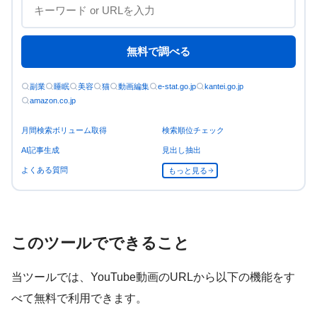
無料で調べる
副業
睡眠
美容
猫
動画編集
e-stat.go.jp
kantei.go.jp
amazon.co.jp
月間検索ボリューム取得
検索順位チェック
AI記事生成
見出し抽出
よくある質問
もっと見る
このツールでできること
当ツールでは、YouTube動画のURLから以下の機能をす
べて無料で利用できます。