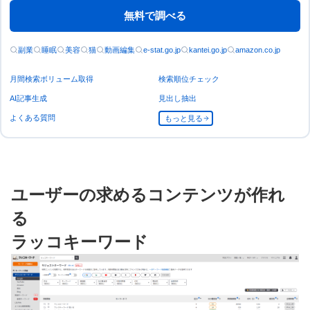
無料で調べる
副業
睡眠
美容
猫
動画編集
e-stat.go.jp
kantei.go.jp
amazon.co.jp
月間検索ボリューム取得
検索順位チェック
AI記事生成
見出し抽出
よくある質問
もっと見る
ユーザーの求めるコンテンツが作れ
る
ラッコキーワード