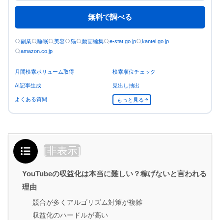
無料で調べる
副業
睡眠
美容
猫
動画編集
e-stat.go.jp
kantei.go.jp
amazon.co.jp
月間検索ボリューム取得
検索順位チェック
AI記事生成
見出し抽出
よくある質問
もっと見る
目次
[
非表示
]
YouTubeの収益化は本当に難しい？稼げないと言われる
理由
競合が多くアルゴリズム対策が複雑
収益化のハードルが高い