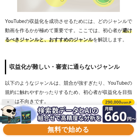
YouTubeの収益化を成功させるためには、どのジャンルで
動画を作るかが極めて重要です。ここでは、初心者が
避け
るべきジャンルと、おすすめのジャンル
を解説します。
収益化が難しい・審査に通らないジャンル
以下のようなジャンルは、競合が強すぎたり、YouTubeの
規約に触れやすかったりするため、初心者が収益化を目指
すには不向きです。
290,000
×
user🎉
一般人のVlog（日常動画）
無料で始める
特別なスキルや魅力的な容姿がない一般人の日常