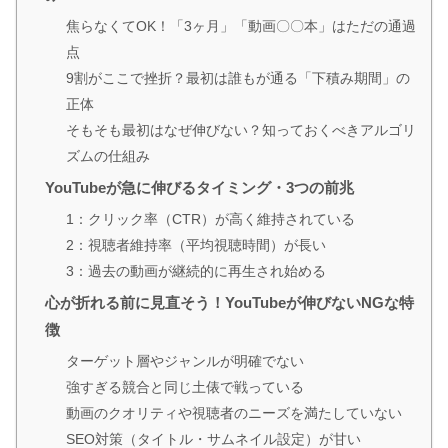
焦らなくてOK！「3ヶ月」「動画〇〇本」はただの通過
点
9割がここで挫折？最初は誰もが通る「下積み期間」の
正体
そもそも最初はなぜ伸びない？知っておくべきアルゴリ
ズムの仕組み
YouTubeが急に伸びるタイミング・3つの前兆
1：クリック率（CTR）が高く維持されている
2：視聴者維持率（平均視聴時間）が長い
3：過去の動画が継続的に再生され始める
心が折れる前に見直そう！YouTubeが伸びないNGな特
徴
ターゲット層やジャンルが明確でない
強すぎる競合と同じ土俵で戦っている
動画のクオリティや視聴者のニーズを満たしていない
SEO対策（タイトル・サムネイル設定）が甘い