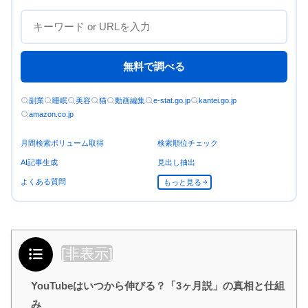
無料で調べる
副業
睡眠
美容
猫
動画編集
e-stat.go.jp
kantei.go.jp
amazon.co.jp
月間検索ボリューム取得
検索順位チェック
AI記事生成
見出し抽出
よくある質問
もっと見る
目次
[
非表示
]
YouTubeはいつから伸びる？「3ヶ月説」の真相と仕組
み