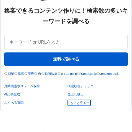
集客できるコンテンツ作りに！検索数の多いキ
ーワードを調べる
無料で調べる
副業
睡眠
美容
猫
動画編集
e-stat.go.jp
kantei.go.jp
amazon.co.jp
月間検索ボリューム取得
検索順位チェック
AI記事生成
見出し抽出
よくある質問
もっと見る