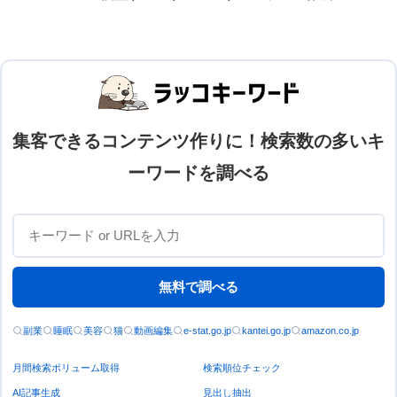
集客できるコンテンツ作りに！検索数の多いキ
ーワードを調べる
無料で調べる
副業
睡眠
美容
猫
動画編集
e-stat.go.jp
kantei.go.jp
amazon.co.jp
月間検索ボリューム取得
検索順位チェック
AI記事生成
見出し抽出