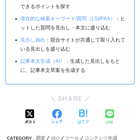
できるポイントを探す
潜在的な検索キーワード/質問（LSI/PAA）
：ヒ
ットした質問を見出し・本文に盛り込む
見出し抽出
：競合サイトが共通して取り入れて
いる見出しを盛り込む
記事本文生成（AI）
：生成した見出しをもと
に、記事本文草案を生成する
SHARE
LINE
ポスト
シェア
はてブ
CATEGORY :
調査
SEO
ツール
コンテンツ作成