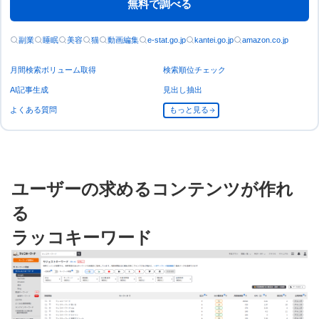
無料で調べる
副業
睡眠
美容
猫
動画編集
e-stat.go.jp
kantei.go.jp
amazon.co.jp
月間検索ボリューム取得
検索順位チェック
AI記事生成
見出し抽出
よくある質問
もっと見る
ユーザーの求めるコンテンツが作れ
る
ラッコキーワード