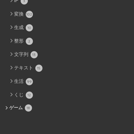
IP
3
変換
102
生成
10
整形
2
文字列
13
テキスト
15
生活
99
くじ
12
ゲーム
18