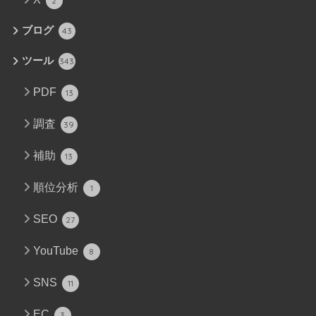
2
ブログ
43
ツール
343
PDF
13
調査
39
補助
13
順位分析
1
SEO
27
YouTube
8
SNS
11
EC
3