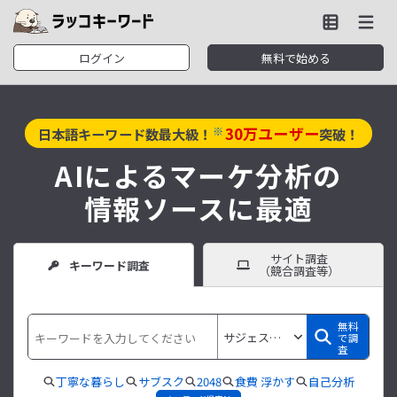
ログイン
無料で始める
30
万ユーザー
※
日本語キーワード数最大級！
突破！
AIによるマーケ分析の
情報ソースに最適
サイト調査
キーワード調査
（競合調査等）
無料
で調
査
丁寧な暮らし
サブスク
2048
食費 浮かす
自己分析