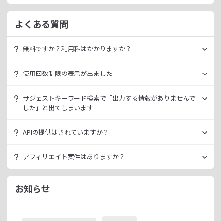
よくある質問
無料ですか？利用料はかかりますか？
ラッコキーワードは無料でご利用いただけます。
使用回数制限の表示が出ました
いきなり課金されるようなことはございませんので、安心し
てご利用ください。
無料利用の場合は一定の使用回数制限が設けられています。
サジェストキーワード検索で「出力する情報がありませんで
ラッコID（メールアドレスのみ30秒登録）にご登録いただく
した」と出てしまいます
ただ、有料プランを利用することでよりニッチなキーワード
ことで制限が緩和されます。（※制限リセットは0時）
が発掘できたり、月間検索数が取得できるので作業効率を向
データ元の検索エンジンが出していない情報である場合、ラ
上させることができます。
APIの提供はされていますか？
ご登録済みで制限に到達された場合は、有料プランのご利用
ッコキーワードでも出力することができません。
有料プランは月額
660
円よりご案内しております。
をご検討ください。
多くの検索エンジンではアダルト系など、一部キーワードの
スタンダートプラン以上でご利用いただけます。
アフィリエイト案件はありますか？
サジェスト情報を出さない仕様になっております。
詳細は
ラッコキーワードAPIドキュメント
をご確認くださ
い。
ラッコIDアフィリエイトにて、「ラッコキーワード」のアフ
今後はサジェスト以外のキーワード取得手段も有料プランに
ィリエイト案件をお取り扱いいたしております。
お知らせ
て提供してまいりますので、そちらにて対応できる見通しで
無料のユーザー登録、利用開始（初回ログイン）と有料プラ
ございます。
ンのご契約により、成果が発生いたします。
※ラッコIDの重複登録と思われる場合は、成果が発生いたし