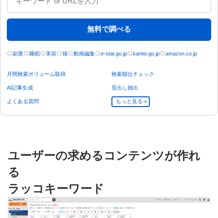
無料で調べる
副業
睡眠
美容
猫
動画編集
e-stat.go.jp
kantei.go.jp
amazon.co.jp
月間検索ボリューム取得
検索順位チェック
AI記事生成
見出し抽出
よくある質問
もっと見る
ユーザーの求めるコンテンツが作れ
る
ラッコキーワード