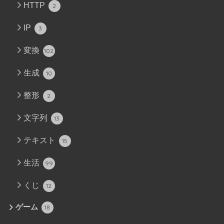
HTTP
2
IP
3
変換
102
生成
10
整形
2
文字列
13
テキスト
15
生活
99
くじ
12
ゲーム
18