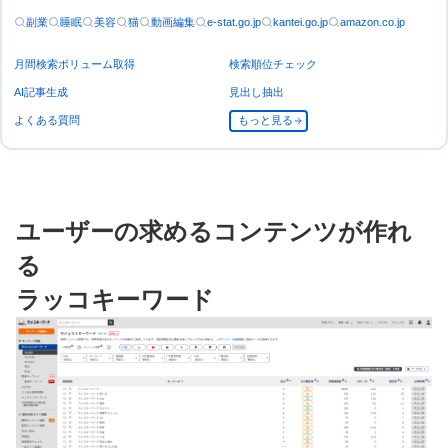
副業
睡眠
美容
猫
動画編集
e-stat.go.jp
kantei.go.jp
amazon.co.jp
月間検索ボリューム取得
検索順位チェック
AI記事生成
見出し抽出
よくある質問
もっと見る
ユーザーの求めるコンテンツが作れ
る
ラッコキーワード