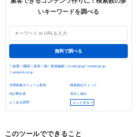
集客できるコンテンツ作りに！検索数の多
いキーワードを調べる
無料で調べる
副業
睡眠
美容
猫
動画編集
e-stat.go.jp
kantei.go.jp
amazon.co.jp
月間検索ボリューム取得
検索順位チェック
AI記事生成
見出し抽出
よくある質問
もっと見る
このツールでできること