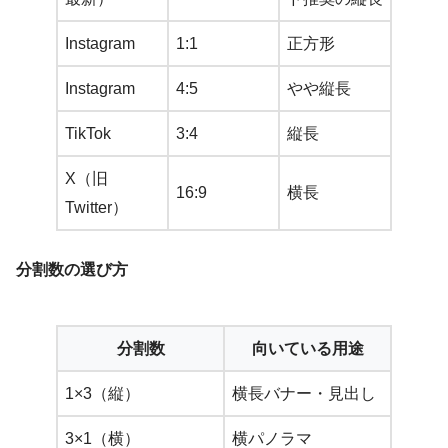
Instagram
1:1
正方形
Instagram
4:5
やや縦長
TikTok
3:4
縦長
X（旧
16:9
横長
Twitter）
分割数の選び方
分割数
向いている用途
1×3（縦）
横長バナー・見出し
3×1（横）
横パノラマ