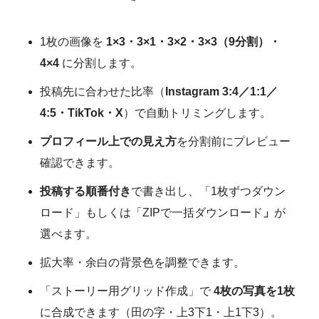
1枚の画像を
1×3・3×1・3×2・3×3（9分割）・
4×4
に分割します。
投稿先に合わせた比率（
Instagram 3:4／1:1／
4:5・TikTok・X
）で自動トリミングします。
プロフィール上での見え方
を分割前にプレビュー
確認できます。
投稿する順番付き
で書き出し、「1枚ずつダウン
ロード」もしくは「ZIPで一括ダウンロード
」
が
選べます。
拡大率・余白の背景色を調整できます。
「ストーリー用グリッド作成」で
4枚の写真を1枚
に合成できます（田の字・上3下1・上1下3）。