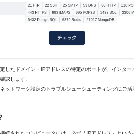
21 FTP
22 SSH
25 SMTP
53 DNS
80 HTTP
110 PO
443 HTTPS
993 IMAPS
995 POP3S
1433 SQL
3306 
5432 PostgreSQL
6379 Redis
27017 MongoDB
チェック
定したドメイン・IPアドレスの特定のポートが、インター
確認します。
ネットワーク設定のトラブルシューシューティングにご活
？
接続されたコンピュータには、必ず「IPアドレス」という