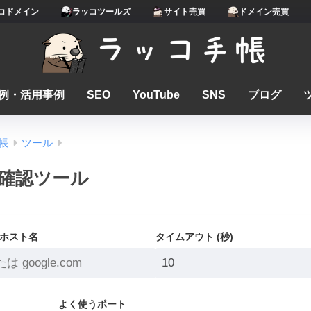
コドメイン
ラッコツールズ
サイト売買
ドメイン売買
例・活用事例
SEO
YouTube
SNS
ブログ
帳
ツール
確認ツール
はホスト名
タイムアウト (秒)
よく使うポート