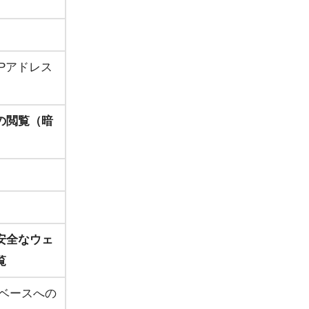
Pアドレス
の閲覧（暗
安全なウェ
覧
タベースへの