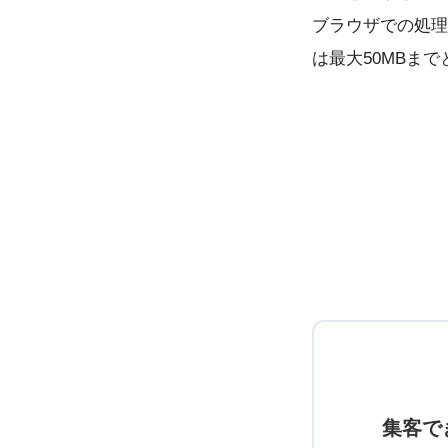
ブラウザでの処理
は最大50MBま
集客で