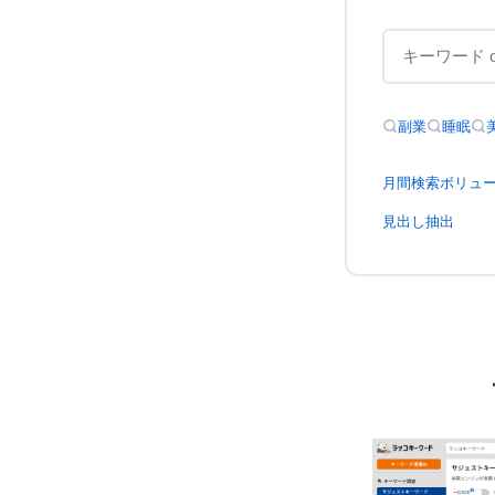
副業
睡眠
月間検索ボリュ
見出し抽出