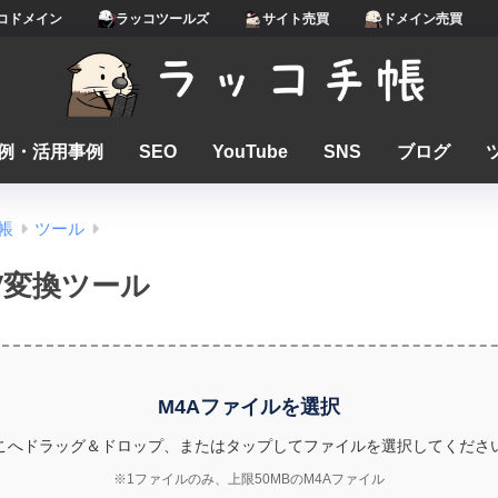
コドメイン
ラッコツールズ
サイト売買
ドメイン売買
例・活用事例
SEO
YouTube
SNS
ブログ
帳
ツール
V変換ツール
M4Aファイルを選択
こへドラッグ＆ドロップ、またはタップしてファイルを選択してくださ
※1ファイルのみ、上限50MBのM4Aファイル