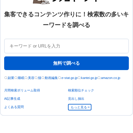
集客できるコンテンツ作りに！検索数の多いキ
ーワードを調べる
無料で調べる
副業
睡眠
美容
猫
動画編集
e-stat.go.jp
kantei.go.jp
amazon.co.jp
月間検索ボリューム取得
検索順位チェック
AI記事生成
見出し抽出
よくある質問
もっと見る