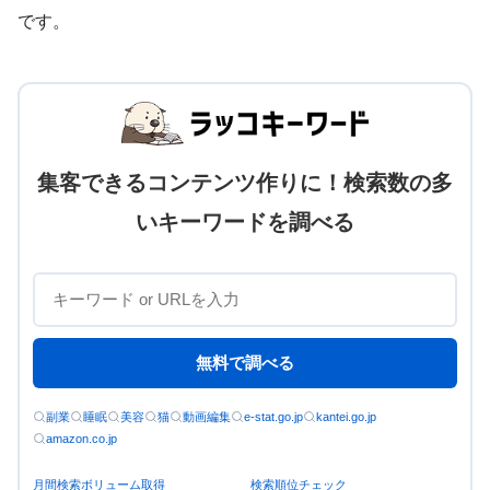
です。
集客できるコンテンツ作りに！検索数の多
いキーワードを調べる
無料で調べる
副業
睡眠
美容
猫
動画編集
e-stat.go.jp
kantei.go.jp
amazon.co.jp
月間検索ボリューム取得
検索順位チェック