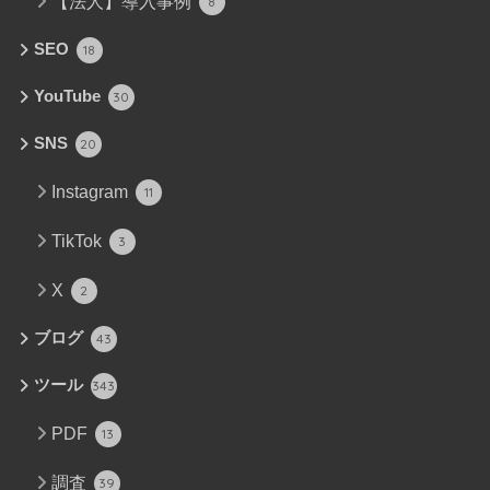
【法人】導入事例
8
SEO
18
YouTube
30
SNS
20
Instagram
11
TikTok
3
X
2
ブログ
43
ツール
343
PDF
13
調査
39