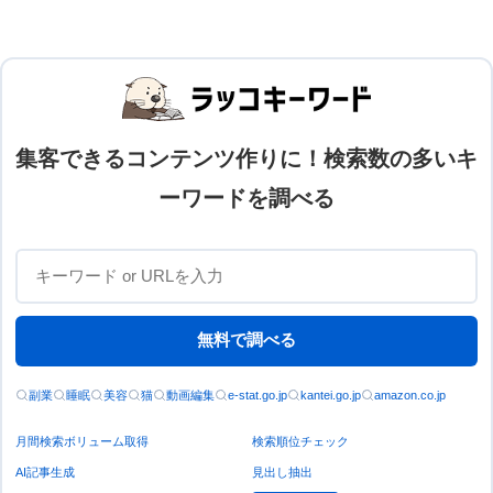
集客できるコンテンツ作りに！検索数の多いキ
ーワードを調べる
無料で調べる
副業
睡眠
美容
猫
動画編集
e-stat.go.jp
kantei.go.jp
amazon.co.jp
月間検索ボリューム取得
検索順位チェック
AI記事生成
見出し抽出