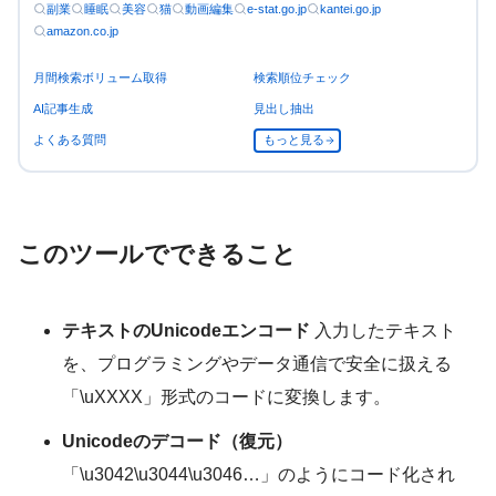
副業
睡眠
美容
猫
動画編集
e-stat.go.jp
kantei.go.jp
amazon.co.jp
月間検索ボリューム取得
検索順位チェック
AI記事生成
見出し抽出
よくある質問
もっと見る
このツールでできること
テキストのUnicodeエンコード
入力したテキスト
を、プログラミングやデータ通信で安全に扱える
「\uXXXX」形式のコードに変換します。
Unicodeのデコード（復元）
「\u3042\u3044\u3046…」のようにコード化され