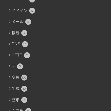
ドメイン
12
メール
6
接続
3
DNS
16
HTTP
2
IP
3
変換
102
生成
10
整形
2
文字列
13