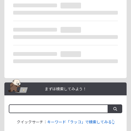
※ラッコIDの重複登録と思われる場合は、成果が発生いたし
ません。
ラッコIDアフィリエイトは、「ユーザー情報」「銀行口座情
報」をご登録いただくことで即日ご利用開始いただけます。
まずは検索してみよう！
クイックサーチ：
キーワード「ラッコ」で検索してみる👆