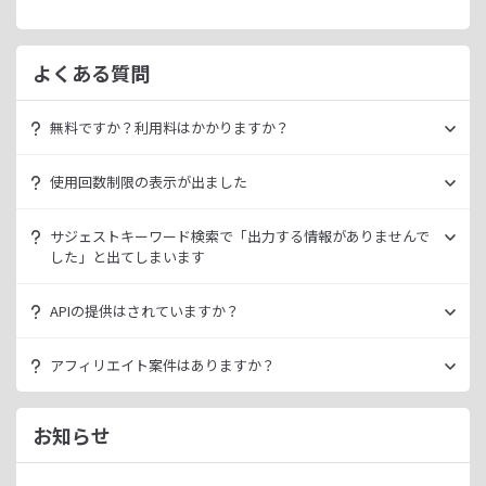
よくある質問
無料ですか？利用料はかかりますか？
ラッコキーワードは無料でご利用いただけます。
使用回数制限の表示が出ました
いきなり課金されるようなことはございませんので、安心し
てご利用ください。
無料利用の場合は一定の使用回数制限が設けられています。
サジェストキーワード検索で「出力する情報がありませんで
ラッコID（メールアドレスのみ30秒登録）にご登録いただく
した」と出てしまいます
ただ、有料プランを利用することでよりニッチなキーワード
ことで制限が緩和されます。（※制限リセットは0時）
が発掘できたり、月間検索数が取得できるので作業効率を向
データ元の検索エンジンが出していない情報である場合、ラ
上させることができます。
APIの提供はされていますか？
ご登録済みで制限に到達された場合は、有料プランのご利用
ッコキーワードでも出力することができません。
有料プランは月額
660
円よりご案内しております。
をご検討ください。
多くの検索エンジンではアダルト系など、一部キーワードの
スタンダートプラン以上でご利用いただけます。
アフィリエイト案件はありますか？
サジェスト情報を出さない仕様になっております。
詳細は
ラッコキーワードAPIドキュメント
をご確認くださ
い。
ラッコIDアフィリエイトにて、「ラッコキーワード」のアフ
今後はサジェスト以外のキーワード取得手段も有料プランに
ィリエイト案件をお取り扱いいたしております。
お知らせ
て提供してまいりますので、そちらにて対応できる見通しで
無料のユーザー登録、利用開始（初回ログイン）と有料プラ
ございます。
ンのご契約により、成果が発生いたします。