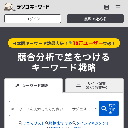
ログイン
無料で始める
30
万ユーザー
※
日本語キーワード数最大級！
突破！
競合分析で差をつける
キーワード戦略
サイト調査
キーワード調査
（競合調査等）
無料
で調
査
ミニマリスト
資格 おすすめ
タイムマネジメント